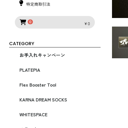
特定商取引法
0
￥0
CATEGORY
お手入れキャンペーン
PLATEPIA
My Hero シリーズ
オールラウンド
スピード
バンクドスラローム
補修パーツ
オプションパーツ
ステッカー
Flex Booster Tool
KARNA DREAM SOCKS
SOCKS COMPRESSION
[WOOL] COMPRESSION SOCKS
[20％OFF] 旧モデル
WHITESPACE