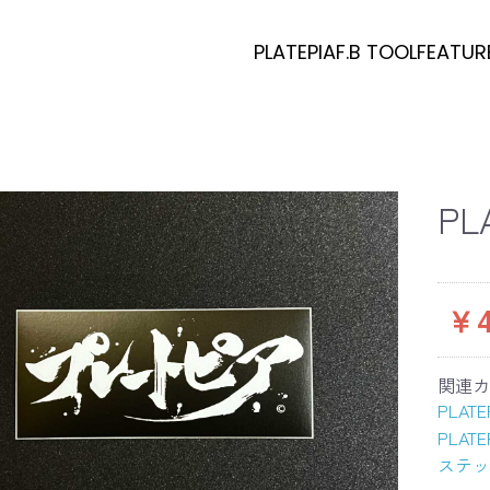
PLATEPIA
F.B TOOL
FEATUR
PL
￥4
関連カ
PLATE
PLATE
ステッ