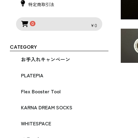
特定商取引法
0
￥0
CATEGORY
お手入れキャンペーン
PLATEPIA
My Hero シリーズ
オールラウンド
スピード
バンクドスラローム
補修パーツ
オプションパーツ
ステッカー
Flex Booster Tool
KARNA DREAM SOCKS
SOCKS COMPRESSION
[WOOL] COMPRESSION SOCKS
[20％OFF] 旧モデル
WHITESPACE