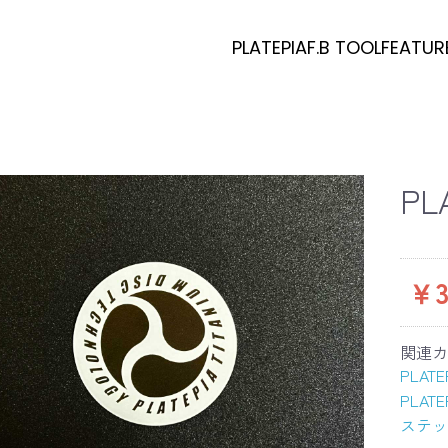
PLATEPIA
F.B TOOL
FEATUR
PL
￥3
関連カ
PLATE
PLATE
ステッ