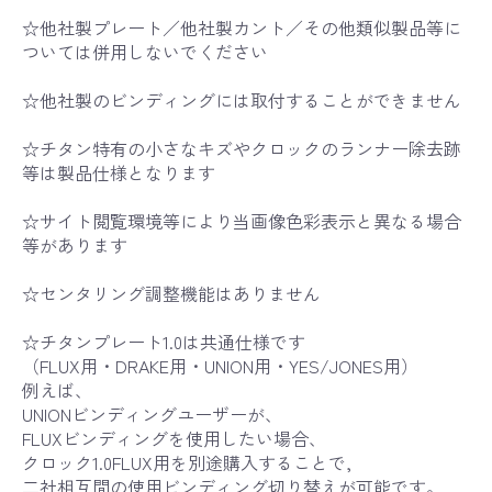
☆他社製プレート／他社製カント／その他類似製品等に
ついては併用しないでください
☆他社製のビンディングには取付することができません
☆チタン特有の小さなキズやクロックのランナー除去跡
等は製品仕様となります
☆サイト閲覧環境等により当画像色彩表示と異なる場合
等があります
☆センタリング調整機能はありません
☆チタンプレート1.0は共通仕様です
（FLUX用・DRAKE用・UNION用・YES/JONES用）
例えば、
UNIONビンディングユーザーが、
FLUXビンディングを使用したい場合、
クロック1.0FLUX用を別途購入することで,
二社相互間の使用ビンディング切り替えが可能です。