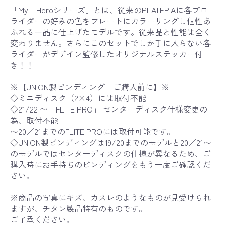
「My Heroシリーズ」とは、従来のPLATEPIAに各プロ
ライダーの好みの色をプレートにカラーリングし個性あ
ふれる一品に仕上げたモデルです。従来品と性能は全く
変わりません。さらにこのセットでしか手に入らない各
ライダーがデザイン監修したオリジナルステッカー付
き！！
※【UNION製ビンディング ご購入前に】※
◇ミニディスク（2×4）には取付不能
◇21/22 〜「FLITE PRO」 センターディスク仕様変更の
為、取付不能
〜20／21までのFLITE PROには取付可能です。
◇UNION製ビンディングは19/20までのモデルと20／21〜
のモデルではセンターディスクの仕様が異なるため、ご
購入時にお手持ちのビンディングをもう一度ご確認くだ
さい。
※商品の写真にキズ、カスレのようなものが見受けられ
ますが、チタン製品特有のものです。
ご了承ください。